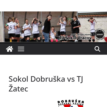
Přeskočit
na
obsah
Sokol Dobruška vs TJ
Žatec