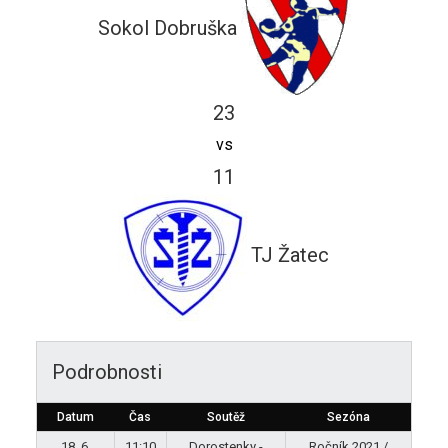
Sokol Dobruška
23
vs
11
TJ Žatec
Podrobnosti
Datum
Čas
Soutěž
Sezóna
18. 6.
11:10
Dorostenky -
Ročník 2021 /