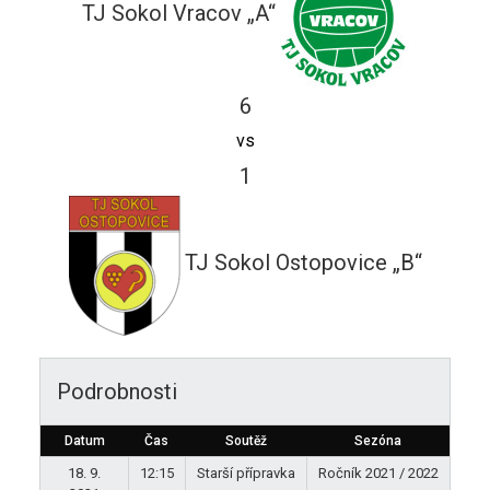
TJ Sokol Vracov „A“
6
vs
1
TJ Sokol Ostopovice „B“
Podrobnosti
Datum
Čas
Soutěž
Sezóna
18. 9.
12:15
Starší přípravka
Ročník 2021 / 2022