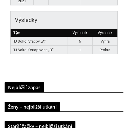
2021
Výsledky
Tým
Výsledek
Výsledek
TJ Sokol Vracov „A“
6
Výhra
TJ Sokol Ostopovice „B“
1
Prohra
Nejbližší zápas
Ženy – nejbližší utkání
Starší žačky – nejbližší utkání