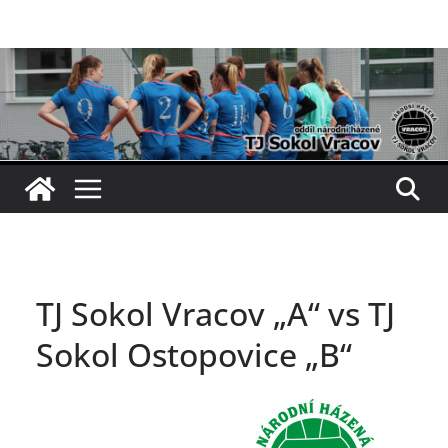
Přeskočit
na
obsah
TJ Sokol Vracov „A“ vs TJ
Sokol Ostopovice „B“