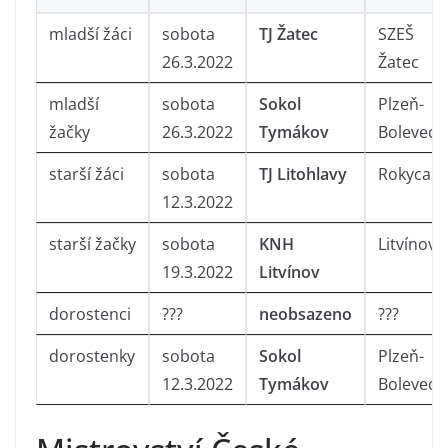
mladší žáci
sobota
TJ Žatec
SZEŠ
26.3.2022
Žatec
mladší
sobota
Sokol
Plzeň-
žačky
26.3.2022
Tymákov
Bolevec
starší žáci
sobota
TJ Litohlavy
Rokycan
12.3.2022
starší žačky
sobota
KNH
Litvínov
19.3.2022
Litvínov
dorostenci
???
neobsazeno
???
dorostenky
sobota
Sokol
Plzeň-
12.3.2022
Tymákov
Bolevec