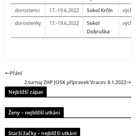
dorostenci
17.-19.6.2022
Sokol Krčín
vých
dorostenky
17.-19.6.2022
Sokol
vých
Dobruška
Přání
2.turnaj ZHP JOSK přípravek Vracov 8.1.2022
Nejbližší zápas
Ženy – nejbližší utkání
Starší žačky – nejbližší utkání