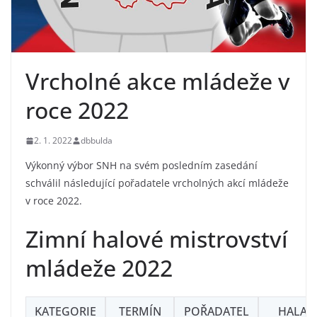
Vrcholné akce mládeže v
roce 2022
2. 1. 2022
dbbulda
Výkonný výbor SNH na svém posledním zasedání
schválil následující pořadatele vrcholných akcí mládeže
v roce 2022.
Zimní halové mistrovství
mládeže 2022
KATEGORIE
TERMÍN
POŘADATEL
HALA