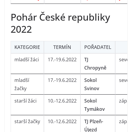
Pohár České republiky
2022
KATEGORIE
TERMÍN
POŘADATEL
O
mladší žáci
17.-19.6.2022
TJ
seve
Chropyně
mladší
17.-19.6.2022
Sokol
seve
žačky
Svinov
starší žáci
10.-12.6.2022
Sokol
zápa
Tymákov
starší žačky
10.-12.6.2022
TJ Plzeň-
zápa
Újezd