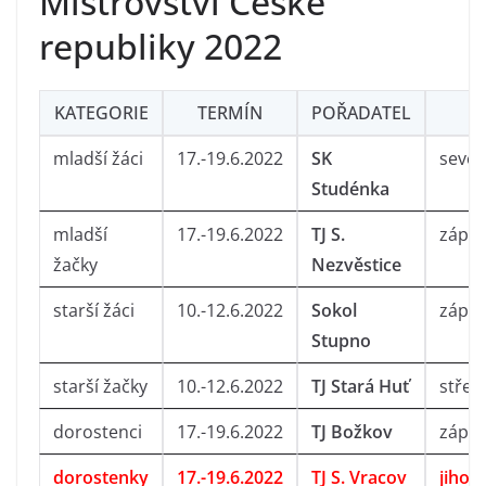
Mistrovství České
republiky 2022
KATEGORIE
TERMÍN
POŘADATEL
O
mladší žáci
17.-19.6.2022
SK
seve
Studénka
mladší
17.-19.6.2022
TJ S.
zápa
žačky
Nezvěstice
starší žáci
10.-12.6.2022
Sokol
zápa
Stupno
starší žačky
10.-12.6.2022
TJ Stará Huť
střed
dorostenci
17.-19.6.2022
TJ Božkov
zápa
dorostenky
17.-19.6.2022
TJ S. Vracov
jiho