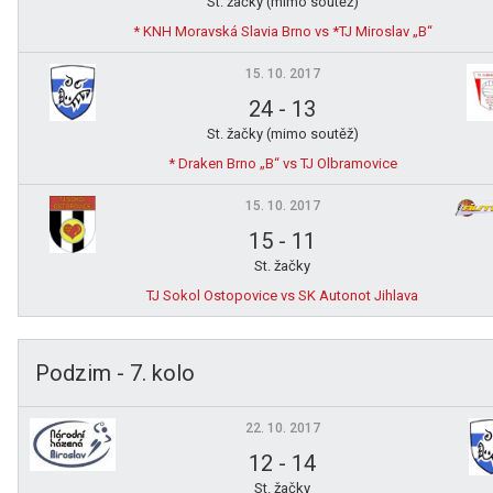
St. žačky (mimo soutěž)
* KNH Moravská Slavia Brno vs *TJ Miroslav „B“
15. 10. 2017
24
-
13
St. žačky (mimo soutěž)
* Draken Brno „B“ vs TJ Olbramovice
15. 10. 2017
15
-
11
St. žačky
TJ Sokol Ostopovice vs SK Autonot Jihlava
Podzim - 7. kolo
22. 10. 2017
12
-
14
St. žačky