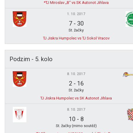
*TJ Miroslav „B“ vs SK Autonot Jihlava
1. 10. 2017
7
-
30
St. žačky
TJ Jiskra Humpolec vs TJ Sokol Vracov
Podzim - 5. kolo
8. 10. 2017
2
-
16
St. žačky
TJ Jiskra Humpolec vs SK Autonot Jihlava
8. 10. 2017
10
-
8
St. žačky (mimo soutěž)