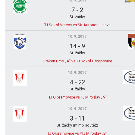
10. 9. 2017
7
-
2
St. žačky
TJ Sokol Vracov vs SK Autonot Jihlava
10. 9. 2017
14
-
9
St. žačky
Draken Brno „A“ vs TJ Sokol Ostopovice
10. 9. 2017
4
-
22
St. žačky
TJ Olbramovice vs TJ Miroslav „A“
10. 9. 2017
3
-
11
St. žačky (mimo soutěž)
TJ Olbramovice vs *TJ Miroslav „B“