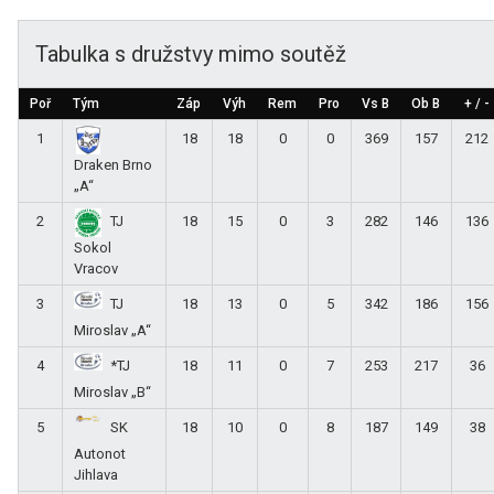
Tabulka s družstvy mimo soutěž
Poř
Tým
Záp
Výh
Rem
Pro
Vs B
Ob B
+ / -
1
18
18
0
0
369
157
212
Draken Brno
„A“
2
18
15
0
3
282
146
136
TJ
Sokol
Vracov
3
18
13
0
5
342
186
156
TJ
Miroslav „A“
4
18
11
0
7
253
217
36
*TJ
Miroslav „B“
5
18
10
0
8
187
149
38
SK
Autonot
Jihlava