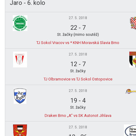
Jaro - 6. kolo
27. 5. 2018
22
-
7
St. žačky (mimo soutěž)
TJ Sokol Vracov vs * KNH Moravská Slavia Brno
27. 5. 2018
12
-
7
St. žačky
TJ Olbramovice vs TJ Sokol Ostopovice
27. 5. 2018
19
-
4
St. žačky
Draken Brno „A“ vs SK Autonot Jihlava
27. 5. 2018