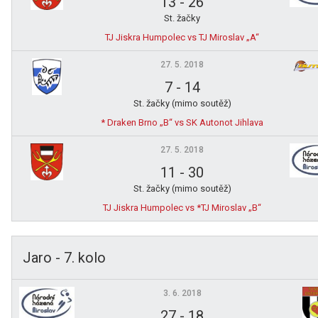
13
-
26
St. žačky
TJ Jiskra Humpolec vs TJ Miroslav „A“
27. 5. 2018
7
-
14
St. žačky (mimo soutěž)
* Draken Brno „B“ vs SK Autonot Jihlava
27. 5. 2018
11
-
30
St. žačky (mimo soutěž)
TJ Jiskra Humpolec vs *TJ Miroslav „B“
Jaro - 7. kolo
3. 6. 2018
27
-
18