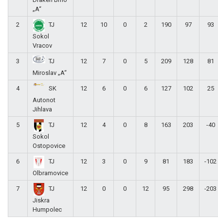
„A“
2
12
10
0
2
190
97
93
TJ
Sokol
Vracov
3
12
7
0
5
209
128
81
TJ
Miroslav „A“
4
12
6
0
6
127
102
25
SK
Autonot
Jihlava
5
12
4
0
8
163
203
-40
TJ
Sokol
Ostopovice
6
12
3
0
9
81
183
-102
TJ
Olbramovice
7
12
0
0
12
95
298
-203
TJ
Jiskra
Humpolec