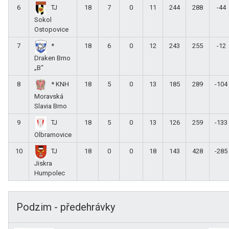
6
18
7
0
11
244
288
-44
TJ
Sokol
Ostopovice
7
18
6
0
12
243
255
-12
*
Draken Brno
„B“
8
18
5
0
13
185
289
-104
* KNH
Moravská
Slavia Brno
9
18
5
0
13
126
259
-133
TJ
Olbramovice
10
18
0
0
18
143
428
-285
TJ
Jiskra
Humpolec
Podzim - předehrávky