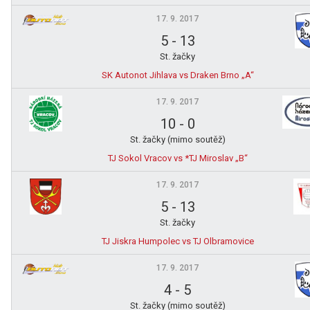
17. 9. 2017
5
-
13
St. žačky
SK Autonot Jihlava vs Draken Brno „A“
17. 9. 2017
10
-
0
St. žačky (mimo soutěž)
TJ Sokol Vracov vs *TJ Miroslav „B“
17. 9. 2017
5
-
13
St. žačky
TJ Jiskra Humpolec vs TJ Olbramovice
17. 9. 2017
4
-
5
St. žačky (mimo soutěž)