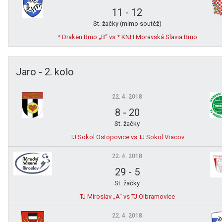
11
-
12
St. žačky (mimo soutěž)
* Draken Brno „B“ vs * KNH Moravská Slavia Brno
Jaro - 2. kolo
22. 4. 2018
8
-
20
St. žačky
TJ Sokol Ostopovice vs TJ Sokol Vracov
22. 4. 2018
29
-
5
St. žačky
TJ Miroslav „A“ vs TJ Olbramovice
22. 4. 2018