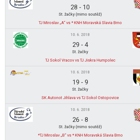
28
-
10
St. žačky (mimo soutěž)
TJ Miroslav „A“ vs * KNH Moravská Slavia Brno
10. 6. 2018
29
-
4
St. žačky
TJ Sokol Vracov vs TJ Jiskra Humpolec
10. 6. 2018
19
-
9
St. žačky
SK Autonot Jihlava vs TJ Sokol Ostopovice
10. 6. 2018
26
-
8
St. žačky (mimo soutěž)
*TJ Miroslav „B“ vs * KNH Moravská Slavia Brno