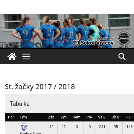
Přeskočit
na
obsah
St. žačky 2017 / 2018
Tabulka
Poř
Tým
Záp
Výh
Rem
Pro
Vs B
Ob B
+ / -
1
12
12
0
0
241
95
146
Draken Brno