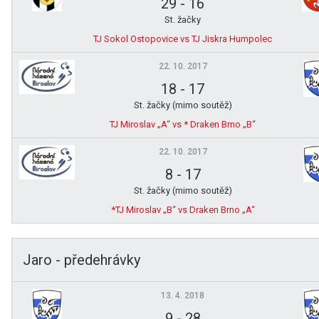
29
-
16
St. žačky
TJ Sokol Ostopovice vs TJ Jiskra Humpolec
22. 10. 2017
18
-
17
St. žačky (mimo soutěž)
TJ Miroslav „A“ vs * Draken Brno „B“
22. 10. 2017
8
-
17
St. žačky (mimo soutěž)
*TJ Miroslav „B“ vs Draken Brno „A“
Jaro - předehrávky
13. 4. 2018
9
-
28