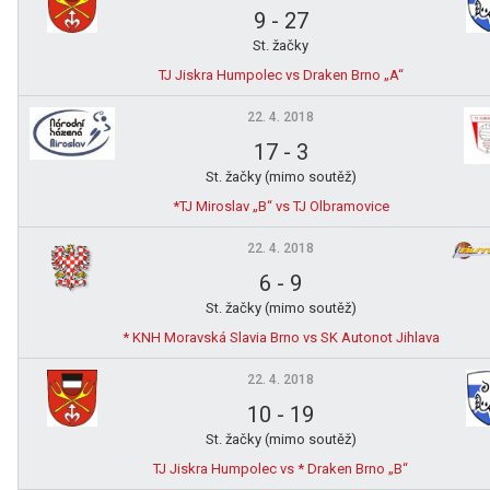
9
-
27
St. žačky
TJ Jiskra Humpolec vs Draken Brno „A“
22. 4. 2018
17
-
3
St. žačky (mimo soutěž)
*TJ Miroslav „B“ vs TJ Olbramovice
22. 4. 2018
6
-
9
St. žačky (mimo soutěž)
* KNH Moravská Slavia Brno vs SK Autonot Jihlava
22. 4. 2018
10
-
19
St. žačky (mimo soutěž)
TJ Jiskra Humpolec vs * Draken Brno „B“