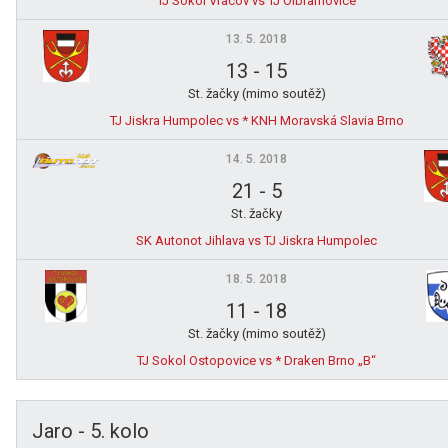
TJ Sokol Vracov vs TJ Olbramovice
13. 5. 2018
13
-
15
St. žačky (mimo soutěž)
TJ Jiskra Humpolec vs * KNH Moravská Slavia Brno
14. 5. 2018
21
-
5
St. žačky
SK Autonot Jihlava vs TJ Jiskra Humpolec
18. 5. 2018
11
-
18
St. žačky (mimo soutěž)
TJ Sokol Ostopovice vs * Draken Brno „B“
Jaro - 5. kolo