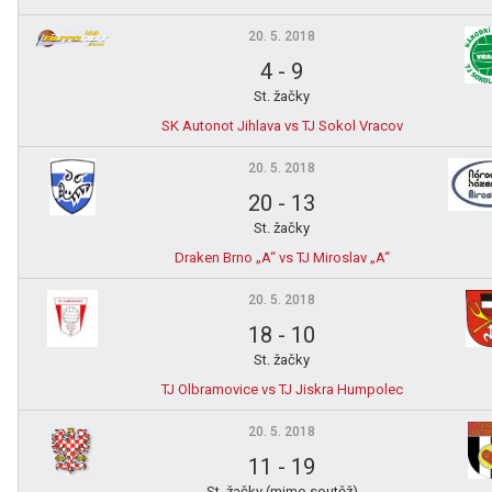
20. 5. 2018
4
-
9
St. žačky
SK Autonot Jihlava vs TJ Sokol Vracov
20. 5. 2018
20
-
13
St. žačky
Draken Brno „A“ vs TJ Miroslav „A“
20. 5. 2018
18
-
10
St. žačky
TJ Olbramovice vs TJ Jiskra Humpolec
20. 5. 2018
11
-
19
St. žačky (mimo soutěž)