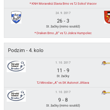
* KNH Moravská Slavia Brno vs TJ Sokol Vracov
24. 9. 2017
26
-
3
St. žačky (mimo soutěž)
* Draken Brno „B“ vs TJ Jiskra Humpolec
Podzim - 4. kolo
1. 10. 2017
11
-
9
St. žačky
TJ Miroslav „A“ vs SK Autonot Jihlava
1. 10. 2017
9
-
8
St. žačky (mimo soutěž)