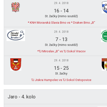
29. 4. 2018
16
-
14
St. žačky (mimo soutěž)
* KNH Moravská Slavia Brno vs * Draken Brno „B“
29. 4. 2018
7
-
13
St. žačky (mimo soutěž)
*TJ Miroslav „B“ vs TJ Sokol Vracov
29. 4. 2018
15
-
25
St. žačky
TJ Jiskra Humpolec vs TJ Sokol Ostopovice
Jaro - 4. kolo