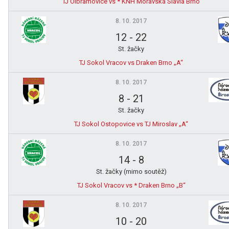
TJ Olbramovice vs * KNH Moravská Slavia Brno
8. 10. 2017
12
-
22
St. žačky
TJ Sokol Vracov vs Draken Brno „A“
8. 10. 2017
8
-
21
St. žačky
TJ Sokol Ostopovice vs TJ Miroslav „A“
8. 10. 2017
14
-
8
St. žačky (mimo soutěž)
TJ Sokol Vracov vs * Draken Brno „B“
8. 10. 2017
10
-
20