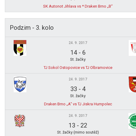
SK Autonot Jihlava vs * Draken Brno „B“
Podzim - 3. kolo
24. 9. 2017
14
-
6
St. žačky
TJ Sokol Ostopovice vs TJ Olbramovice
24. 9. 2017
33
-
4
St. žačky
Draken Brno „A“ vs TJ Jiskra Humpolec
24. 9. 2017
13
-
22
St. žačky (mimo soutěž)