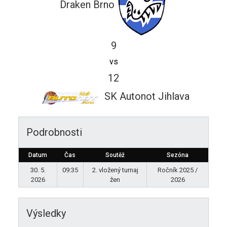
Draken Brno
9
vs
12
SK Autonot Jihlava
Podrobnosti
Datum
Čas
Soutěž
Sezóna
30. 5.
09:35
2. vložený turnaj
Ročník 2025 /
2026
žen
2026
Výsledky