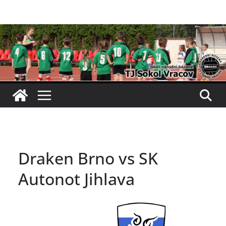
Přeskočit
na
obsah
Draken Brno vs SK
Autonot Jihlava