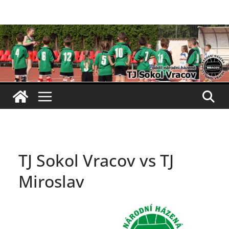
Přeskočit
na
obsah
TJ Sokol Vracov vs TJ
Miroslav