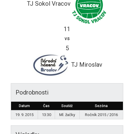
TJ Sokol Vracov
11
vs
5
TJ Miroslav
Podrobnosti
Datum
Čas
Soutěž
Sezóna
19. 9. 2015
13:30
Ml. žačky
Ročník 2015 / 2016