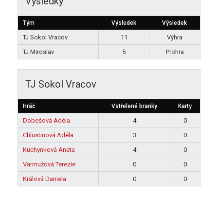
Výsledky
Tým
Výsledek
Výsledek
TJ Sokol Vracov
11
Výhra
TJ Miroslav
5
Prohra
TJ Sokol Vracov
Hráč
Vstřelené branky
Karty
Dobešová Adéla
4
0
Chlustinová Adéla
3
0
Kuchynková Aneta
4
0
Varmužová Terezie
0
0
Králová Daniela
0
0