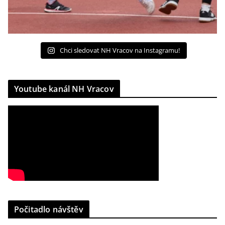
Chci sledovat NH Vracov na Instagramu!
Youtube kanál NH Vracov
Počitadlo návštěv