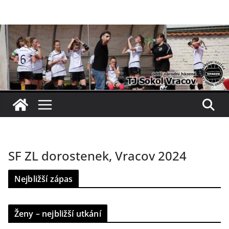
Přeskočit
na
obsah
SF ZL dorostenek, Vracov 2024
Nejbližší zápas
Ženy – nejbližší utkání