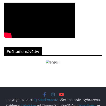
Počitadlo návštěv
Copyright © 2026
TJ Sokol Vracov
. Všechna práva vyhrazena.
Šablona:
ColorMag
od ThemeGrill. Používáme
WordPress
(v