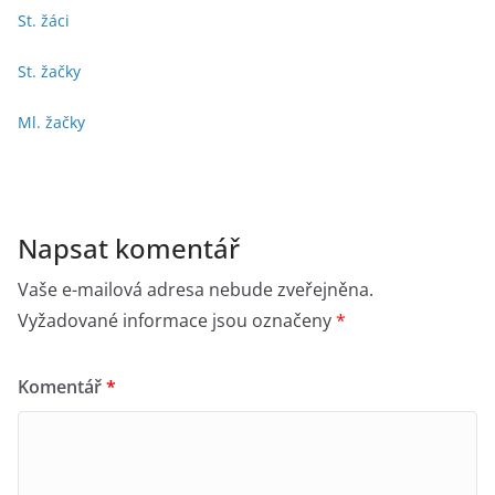
St. žáci
St. žačky
Ml. žačky
Napsat komentář
Vaše e-mailová adresa nebude zveřejněna.
Vyžadované informace jsou označeny
*
Komentář
*