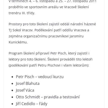
V termínech 4. – 6. listopadu a 25. – 27. listopadu 2011
proběhlo ve sportovním areálu ve Vracově školení
trenéru III. třídy.
Prostory pro toto školení zajistil oddál národní házené
TJ Sokol Vracov. Poděkování patří oddílu Vracova a
zejména organizačnímu pracovníkovi Jaromíru
Kunickému.
Program školení připravil Petr Pisch, který zajistil i
lektory pro toto školení. Školení prováděli tito lektoři
(poděkování patří Petru Pischovi i všem lektorům):
Petr Pisch – vedoucí kurzu
Josef Blahuta
Josef Váca
Otto Schmidt – pravidla a testování
Jiří Cedidlo – řády