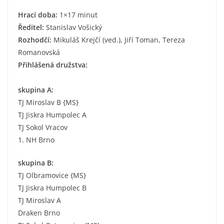
Hrací doba:
1×17 minut
Ředitel:
Stanislav Vošický
Rozhodčí:
Mikuláš Krejčí (ved.), Jiří Toman, Tereza
Romanovská
Přihlášená družstva:
skupina A:
TJ Miroslav B {MS}
TJ Jiskra Humpolec A
TJ Sokol Vracov
1. NH Brno
skupina B:
TJ Olbramovice {MS}
TJ Jiskra Humpolec B
TJ Miroslav A
Draken Brno