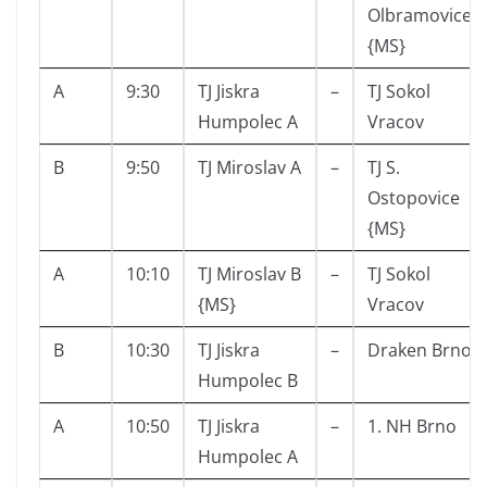
Olbramovice
{MS}
A
9:30
TJ Jiskra
–
TJ Sokol
Humpolec A
Vracov
B
9:50
TJ Miroslav A
–
TJ S.
Ostopovice
{MS}
A
10:10
TJ Miroslav B
–
TJ Sokol
{MS}
Vracov
B
10:30
TJ Jiskra
–
Draken Brno
Humpolec B
A
10:50
TJ Jiskra
–
1. NH Brno
Humpolec A