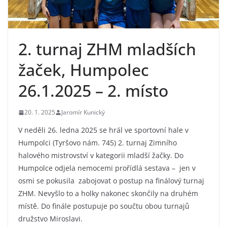
2. turnaj ZHM mladších
žaček, Humpolec
26.1.2025 – 2. místo
20. 1. 2025
Jaromír Kunický
V neděli 26. ledna 2025 se hrál ve sportovní hale v
Humpolci (Tyršovo nám. 745) 2. turnaj Zimního
halového mistrovství v kategorii mladší žačky. Do
Humpolce odjela nemocemi prořídlá sestava – jen v
osmi se pokusila zabojovat o postup na finálový turnaj
ZHM. Nevyšlo to a holky nakonec skončily na druhém
místě. Do finále postupuje po součtu obou turnajů
družstvo Miroslavi.