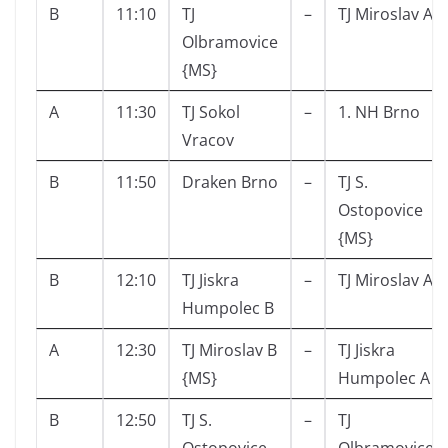
B
11:10
TJ
–
TJ Miroslav A
Olbramovice
{MS}
A
11:30
TJ Sokol
–
1. NH Brno
Vracov
B
11:50
Draken Brno
–
TJ S.
Ostopovice
{MS}
B
12:10
TJ Jiskra
–
TJ Miroslav A
Humpolec B
A
12:30
TJ Miroslav B
–
TJ Jiskra
{MS}
Humpolec A
B
12:50
TJ S.
–
TJ