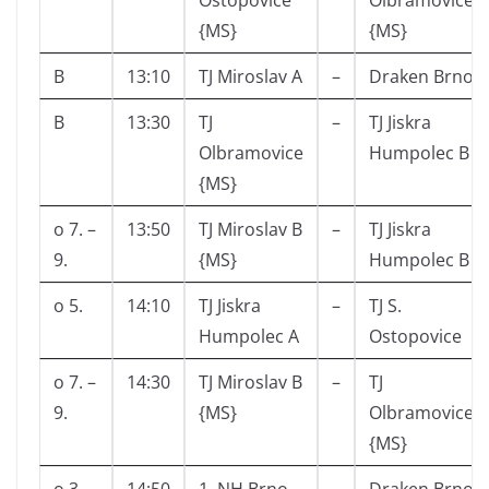
Ostopovice
Olbramovice
{MS}
{MS}
B
13:10
TJ Miroslav A
–
Draken Brno
B
13:30
TJ
–
TJ Jiskra
Olbramovice
Humpolec B
{MS}
o 7. –
13:50
TJ Miroslav B
–
TJ Jiskra
9.
{MS}
Humpolec B
o 5.
14:10
TJ Jiskra
–
TJ S.
Humpolec A
Ostopovice
o 7. –
14:30
TJ Miroslav B
–
TJ
9.
{MS}
Olbramovice
{MS}