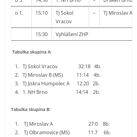
o 3.
14:50
1. NH Brno
–
Draken Brno
o 1.
15:10
TJ Sokol
–
TJ Miroslav A
Vracov
15:30
Vyhlášení ZHP
Tabulka skupina A:
TJ Sokol Vracov 32:18 4b.
TJ Miroslav B (MS) 11:14 4b.
TJ Jiskra Humpolec A 12:20 2b.
1. NH Brno 14:14 2b.
Tabulka skupina B:
TJ Miroslav A 27:0 8b.
TJ Olbramovice (MS) 11:7 6b.