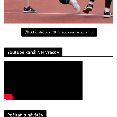
Chci sledovat NH Vracov na Instagramu!
Youtube kanál NH Vracov
Počitadlo návštěv