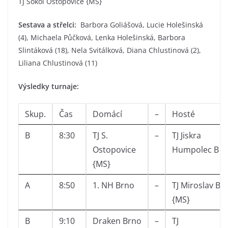
TJ Sokol Ostopovice {MS}
Sestava a střelci:
Barbora Goliášová, Lucie Holešinská
(4), Michaela Půčková, Lenka Holešinská, Barbora
Slintáková (18), Nela Svitálková, Diana Chlustinová (2),
Liliana Chlustinová (11)
Výsledky turnaje:
Skup.
Čas
Domácí
–
Hosté
B
8:30
TJ S.
–
TJ Jiskra
Ostopovice
Humpolec B
{MS}
A
8:50
1. NH Brno
–
TJ Miroslav B
{MS}
B
9:10
Draken Brno
–
TJ