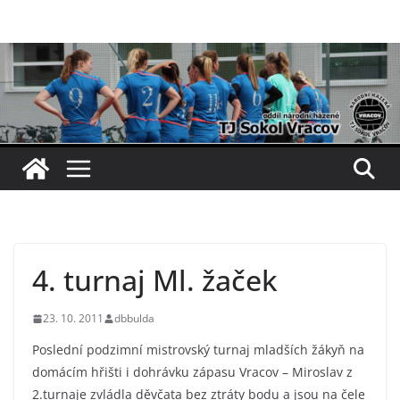
Přeskočit
na
obsah
4. turnaj Ml. žaček
23. 10. 2011
dbbulda
Poslední podzimní mistrovský turnaj mladších žákyň na
domácím hřišti i dohrávku zápasu Vracov – Miroslav z
2.turnaje zvládla děvčata bez ztráty bodu a jsou na čele