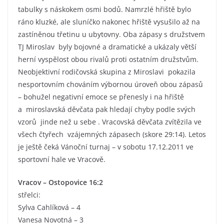
tabulky s náskokem osmi bodů.
Namrzlé hřiště bylo
ráno kluzké, ale sluníčko nakonec hřiště vysušilo až na
zastíněnou třetinu u ubytovny. Oba zápasy s družstvem
TJ Miroslav byly bojovné a dramatické a ukázaly větší
herní vyspělost obou rivalů proti ostatním družstvům.
Neobjektivní rodičovská skupina z Miroslavi pokazila
nesportovním chováním výbornou úroveň obou zápasů
– bohužel negativní emoce se přenesly i na hřiště
a miroslavská děvčata pak hledají chyby podle svých
vzorů jinde než u sebe . Vracovská děvčata zvítězila ve
všech čtyřech vzájemných zápasech (skore 29:14). Letos
je ještě čeká Vánoční turnaj – v sobotu 17.12.2011 ve
sportovní hale ve Vracově.
Vracov – Ostopovice 16:2
střelci:
Sylva Cahlíková – 4
Vanesa Novotná – 3