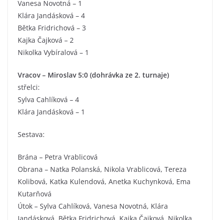
Vanesa Novotná – 1
Klára Jandásková – 4
Bětka Fridrichová – 3
Kajka Čajková – 2
Nikolka Vybíralová – 1
Vracov – Miroslav 5:0 (dohrávka ze 2. turnaje)
střelci:
Sylva Cahlíková – 4
Klára Jandásková – 1
Sestava:
Brána – Petra Vrablicová
Obrana – Natka Polanská, Nikola Vrablicová, Tereza
Kolibová, Katka Kulendová, Anetka Kuchynková, Ema
Kutarňová
Útok – Sylva Cahlíková, Vanesa Novotná, Klára
Jandásková, Bětka Fridrichová, Kajka Čajková, Nikolka