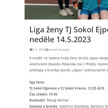
Liga ženy TJ Sokol Ejp
neděle 14.5.2023
8. 5. 2023
Jaromír Kunický
V neděli 14. května hrály ženy druhý zápas dvojk
útočnicemi (Natálie Polanská má z Přeštic zlomený
přešlapy a branky) vyzněl „zápas“ jednoznačně 
liga ženy:
TJ Sokol Ejpovice x TJ Sokol Vracov. 12:25 (6:9)
Čas utkání: 10:30
Rozhodčí:
Štengl Michal
Sestava a branky
: Kateřina Slavíková, Barbora S