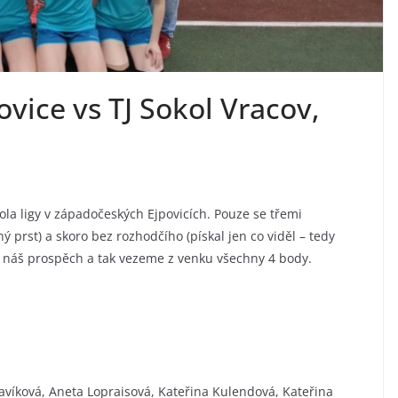
ovice vs TJ Sokol Vracov,
ola ligy v západočeských Ejpovicích. Pouze se třemi
 prst) a skoro bez rozhodčího (pískal jen co viděl – tedy
v náš prospěch a tak vezeme z venku všechny 4 body.
lavíková, Aneta Lopraisová, Kateřina Kulendová, Kateřina