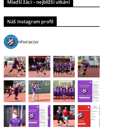
Mladší žáci – nejbližší utkání
Náš Instagram profil
nhvracov