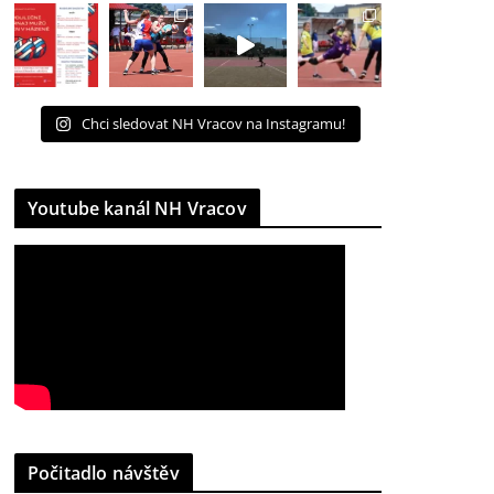
Chci sledovat NH Vracov na Instagramu!
Youtube kanál NH Vracov
Počitadlo návštěv