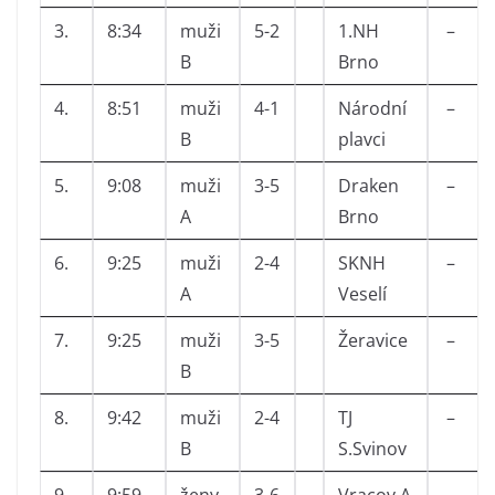
3.
8:34
muži
5-2
1.NH
–
B
Brno
4.
8:51
muži
4-1
Národní
–
B
plavci
5.
9:08
muži
3-5
Draken
–
A
Brno
6.
9:25
muži
2-4
SKNH
–
A
Veselí
7.
9:25
muži
3-5
Žeravice
–
B
8.
9:42
muži
2-4
TJ
–
B
S.Svinov