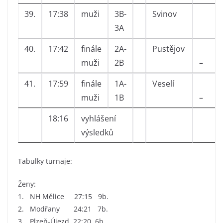
39.
17:38
muži
3B-
Svinov
3A
40.
17:42
finále
2A-
Pustějov
muži
2B
–
41.
17:59
finále
1A-
Veselí
muži
1B
–
18:16
vyhlášení
výsledků
Tabulky turnaje:
Ženy:
1. NH Mělice 27:15 9b.
2. Modřany 24:21 7b.
3. Plzeň-Újezd 22:20 6b.