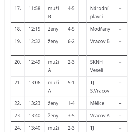
17.
11:58
muži
4-5
Národní
–
B
plavci
18.
12:15
ženy
4-5
Modřany
–
19.
12:32
ženy
6-2
Vracov B
–
20.
12:49
muži
2-3
SKNH
–
A
Veselí
21.
13:06
muži
5-1
TJ
–
A
S.Vracov
22.
13:23
ženy
1-4
Mělice
–
23.
13:40
ženy
3-5
Vracov A
–
24.
13:40
muži
2-3
TJ
–