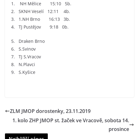
1. NH Mělice 15:10 5b.
2. SKNH Veselí 12:11 4b.
3. 1.NH Brno 16:13 3b.
4. TJ Pustějov 9:18 0b.
5. Draken Brno
6. S.Svinov
7. TJ S.Vracov
8. N.Plavci
9. S.Kyšice
ZLM JMOP dorostenky, 23.11.2019
1. kolo ZHP JMOP st. žaček ve Vracově, sobota 14.
prosince