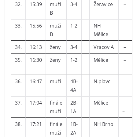
32.
15:39
muži
3-4
Žeravice
–
B
33.
15:56
muži
1-2
NH
–
B
Mělice
34.
16:13
ženy
3-4
Vracov A
–
35.
16:30
ženy
1-2
Mělice
–
36.
16:47
muži
4B-
N.plavci
4A
37.
17:04
finále
2B-
Mělice
muži
1A
–
38.
17:21
finále
1B-
NH Brno
muži
2A
–