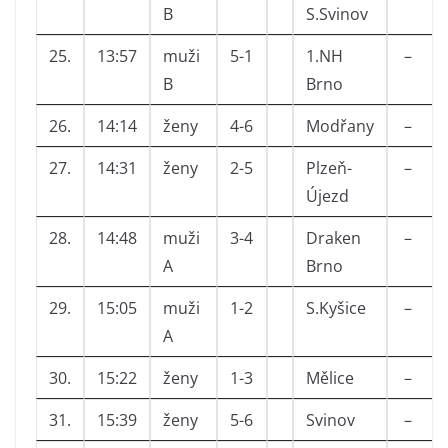
B
S.Svinov
25.
13:57
muži
5-1
1.NH
–
B
Brno
26.
14:14
ženy
4-6
Modřany
–
27.
14:31
ženy
2-5
Plzeň-
–
Újezd
28.
14:48
muži
3-4
Draken
–
A
Brno
29.
15:05
muži
1-2
S.Kyšice
–
A
30.
15:22
ženy
1-3
Mělice
–
31.
15:39
ženy
5-6
Svinov
–