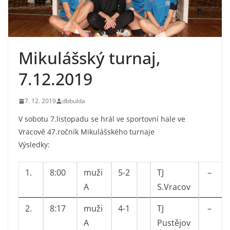
Mikulášský turnaj,
7.12.2019
7. 12. 2019
dbbulda
V sobotu 7.listopadu se hrál ve sportovní hale ve
Vracově 47.ročník Mikulášského turnaje
Výsledky:
1.
8:00
muži
5-2
TJ
–
A
S.Vracov
2.
8:17
muži
4-1
TJ
–
A
Pustějov