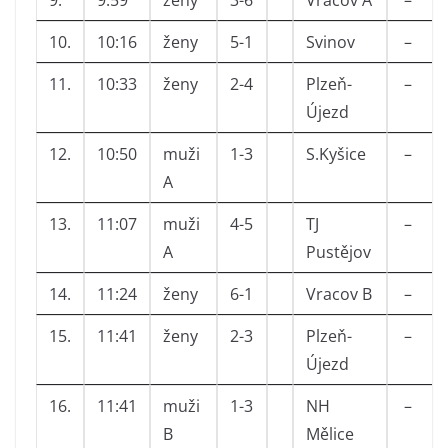
9.
9:59
ženy
3-6
Vracov A
–
10.
10:16
ženy
5-1
Svinov
–
11.
10:33
ženy
2-4
Plzeň-
–
Újezd
12.
10:50
muži
1-3
S.Kyšice
–
A
13.
11:07
muži
4-5
TJ
–
A
Pustějov
14.
11:24
ženy
6-1
Vracov B
–
15.
11:41
ženy
2-3
Plzeň-
–
Újezd
16.
11:41
muži
1-3
NH
–
B
Mělice