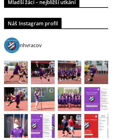
Mladší žáci – nejbližší utkání
Náš Instagram profil
nhvracov