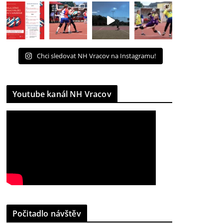
Chci sledovat NH Vracov na Instagramu!
Youtube kanál NH Vracov
Počitadlo návštěv