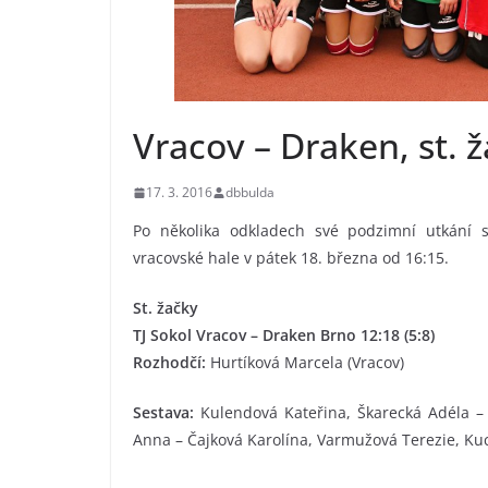
Vracov – Draken, st. 
17. 3. 2016
dbbulda
Po několika odkladech své podzimní utkání 
vracovské hale v pátek 18. března od 16:15.
St. žačky
TJ Sokol Vracov – Draken Brno 12:18 (5:8)
Rozhodčí:
Hurtíková Marcela (Vracov)
Sestava:
Kulendová Kateřina, Škarecká Adéla –
Anna – Čajková Karolína, Varmužová Terezie, Ku