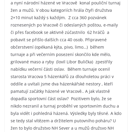
a nyní národní házené ve Vracově konal pouliční turnaj
žen a mužů.
V obou kategoriích hrála čtyři družstva
2×10 minut každý s každým. Z cca 360 pozvánek
roznesených po Vracově či odeslaných poštou, e-maily
či přes facebook se aktivně zúčastnilo 62 hráčů a
pobavit se přišlo dalších cca 40 osob. Připravené
občerstvení (opékaná kýta, pivo, limo…) během
turnaje a při večerním posezení skončilo kde mělo,
grilované maso a ryby (lovil Libor Bulička) zpestřily
nabídku večerní části oslav. Během turnaje ocenil
starosta Vracova 5 házenkářů za dlouholetou práci v
oddíle a uvítali jsme dva házenkářské nestory , kteří
pamatují začátky házené ve Vracově.. A jak vlastně
dopadla sportovní část oslav? Pozitivem bylo, že se
nikdo nezranil a turnaj proběhl ve sportovním duchu a
byla vidět i pohledná házená. Výsledky byly těsné. A kdo
se tedy stal vítězem a držitelem putovního poháru? U
žen to bylo družstvo NH Sever a u mužů družsvo NH