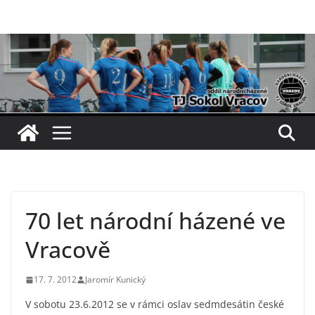
Přeskočit
na
obsah
70 let národní házené ve
Vracově
17. 7. 2012
Jaromír Kunický
V sobotu 23.6.2012 se v rámci oslav sedmdesátin české